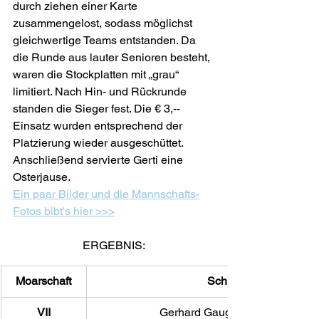
durch ziehen einer Karte 
zusammengelost, sodass möglichst 
gleichwertige Teams entstanden. Da 
die Runde aus lauter Senioren besteht, 
waren die Stockplatten mit „grau“ 
limitiert. Nach Hin- und Rückrunde 
standen die Sieger fest. Die € 3,-- 
Einsatz wurden entsprechend der 
Platzierung wieder ausgeschüttet. 
Anschließend servierte Gerti eine 
Osterjause.
Ein paar Bilder und die Mannschafts-
Fotos bibt's hier >>>
ERGEBNIS:
Moarschaft
Schützen
VII
Gerhard Gauges, Gotti Haim