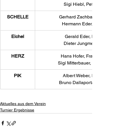
Sigi Hiebl, Peter Eidenberger
SCHELLE
Gerhard Zachbauer, Fritz Huemer,
Hermann Eder, Franz Zehetner
Eichel
Gerald Eder, Horst Hummer,
Dieter Jungmeier, Karl Freller
HERZ
Hans Hofer, Franz Schaubmeier
Sigi Mitterbauer, Harald Hofmeiste
PIK
Albert Weber, Fritz Hofmeister,
Bruno Dallaporta, Manfred Strauß
Aktuelles aus dem Verein
Turnier Ergebnisse