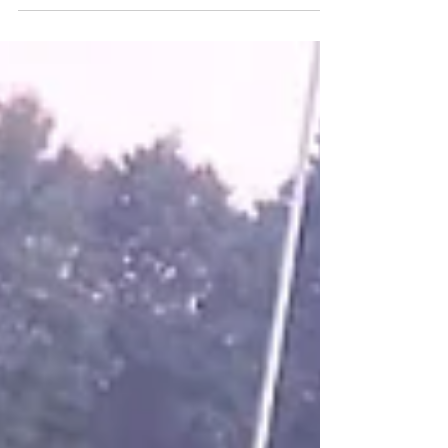
1.8.2026, Vcelna CZ. Es ist schon Tradition,
dass eine Moarschaft des ESV ins
benachbarte Böhmen fährt, wo der
Stockverein Vcelna ein Turnier veranstaltet.
Moarschaften aus Böhmen und Österreich
sind dort vertreten. Wie so oft, war es eine
Hitzeschlacht auf der gepflegten Freifläche.
Der Bewerb wurde in zwei Neuner-Gruppen
ausgetragen. Ein sechster Platz unter 18
Teams ist eine sehr gute Leistung, wir
gratulieren! Dieter Jungmeier berichtet:
„Nach anfänglichen Schwierigkeiten