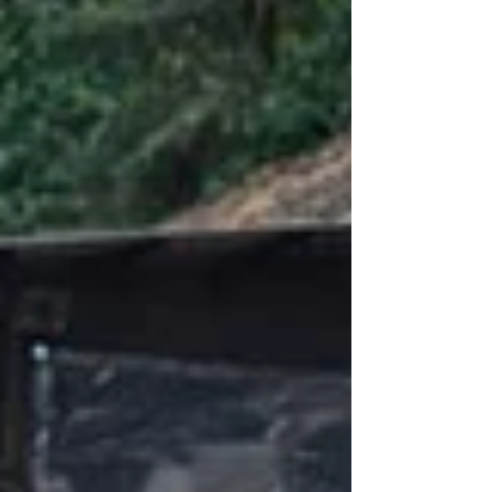
16 im OÖ Stocksport Duo Cup 2026 erreicht.
Damit folgt demnächst erneut ein Heimspiel
und zwar gegen HBV Gebol Asten. Die
Sieger daraus qualifizieren sich für das
Viertelfinale am 19. September in Altenhof.
Wir halten euch heute schon die Daumen!
Christian Meislinger