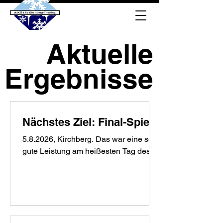
Aktuelle
Ergebnisse
Nächstes Ziel: Final-Spiele
5.8.2026, Kirchberg. Das war eine sehr
gute Leistung am heißesten Tag des
Jahres. Mit einem 9:3 Sieg in der KO-
Runde gegen Union Geiersberg hat
unsere Duo-Morschaft mit
Christian&Christian die Runde der
letzten 16 im OÖ Stocksport Duo Cup
2026 erreicht. Damit folgt demnächst