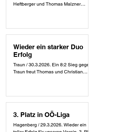
Heftberger und Thomas Malzner
und taktischem Geschick sicherten sie
brillierten im Duo-Bewerb gegen Union
sich früh wichtige Punkte. Ein „Auf und
Keferfeld-Oed. Ein 10:0 zeugt vom
Ab“
Können unserer Schützen und macht
Hoffnung auf die OÖ-Liga Bewerbe.
ERGEBNISLISTE:
Wieder ein starker Duo
Erfolg
Traun / 30.3.2026. Ein 8:2 Sieg gegen
Traun freut Thomas und Christian
ERGEBNISLISTE:
3. Platz in OÖ-Liga
Hagenberg / 29.3.2026. Wieder ein
toller Erfolg für unseren Verein. 3. Platz